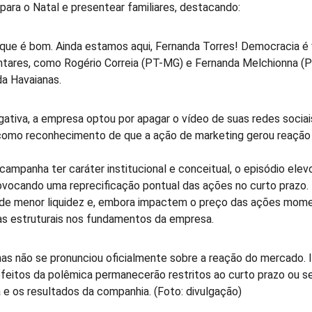
ara o Natal e presentear familiares, destacando:
 que é bom. Ainda estamos aqui, Fernanda Torres! Democracia é 
ntares, como Rogério Correia (PT-MG) e Fernanda Melchionna 
a Havaianas.
ativa, a empresa optou por apagar o vídeo de suas redes sociais
omo reconhecimento de que a ação de marketing gerou reação 
ampanha ter caráter institucional e conceitual, o episódio elev
rovocando uma reprecificação pontual das ações no curto prazo
de menor liquidez e, embora impactem o preço das ações mom
s estruturais nos fundamentos da empresa.
as não se pronunciou oficialmente sobre a reação do mercado. 
efeitos da polêmica permanecerão restritos ao curto prazo ou s
e os resultados da companhia. (Foto: divulgação)