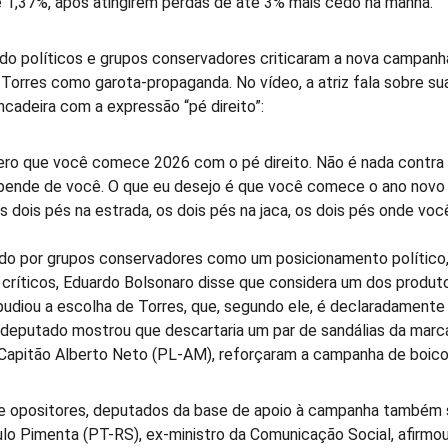
 1,37%, após atingirem perdas de até 3% mais cedo na manhã.
o políticos e grupos conservadores criticaram a nova campanha
 Torres como garota-propaganda. No vídeo, a atriz fala sobre su
ncadeira com a expressão “pé direito”:
ero que você comece 2026 com o pé direito. Não é nada contra 
pende de você. O que eu desejo é que você comece o ano novo c
s dois pés na estrada, os dois pés na jaca, os dois pés onde você
ado por grupos conservadores como um posicionamento político
 críticos, Eduardo Bolsonaro disse que considera um dos produt
pudiou a escolha de Torres, que, segundo ele, é declaradamente
-deputado mostrou que descartaria um par de sandálias da marca
 Capitão Alberto Neto (PL-AM), reforçaram a campanha de boico
de opositores, deputados da base de apoio à campanha também 
lo Pimenta (PT-RS), ex-ministro da Comunicação Social, afirmo