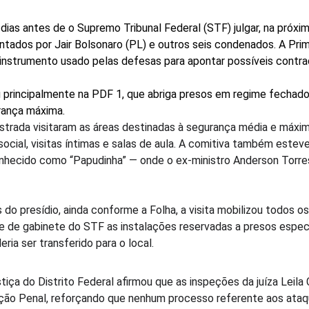
dias antes de o Supremo Tribunal Federal (STF) julgar, na próxima
ntados por Jair Bolsonaro (PL) e outros seis condenados. A Prim
instrumento usado pelas defesas para apontar possíveis contra
 principalmente na PDF 1, que abriga presos em regime fechado 
rança máxima.
istrada visitaram as áreas destinadas à segurança média e máxi
ocial, visitas íntimas e salas de aula. A comitiva também estev
conhecido como “Papudinha” — onde o ex-ministro Anderson Torr
do presídio, ainda conforme a Folha, a visita mobilizou todos o
e de gabinete do STF as instalações reservadas a presos especi
ia ser transferido para o local.
tiça do Distrito Federal afirmou que as inspeções da juíza Leila 
ção Penal, reforçando que nenhum processo referente aos ataque