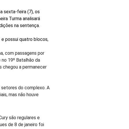
 sexta-feira (7), os 
eira Turma analisará 
dições na sentença.
e possui quatro blocos, 
ma, com passagens por 
e no 19º Batalhão da 
es chegou a permanecer 
s setores do complexo. A 
ais, mas não houve 
Cury são regulares e 
s de 8 de janeiro foi 